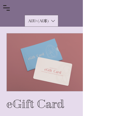
AUD (AU$)
eGift Card